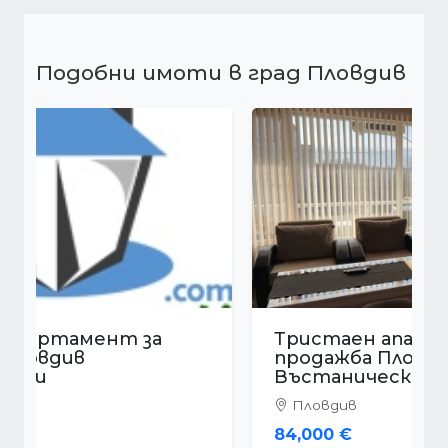
Подобни имоти в град Пловдив
Тристаен апартамент за
продажба Пловдив
Въстанически
Пловдив
84,000 €