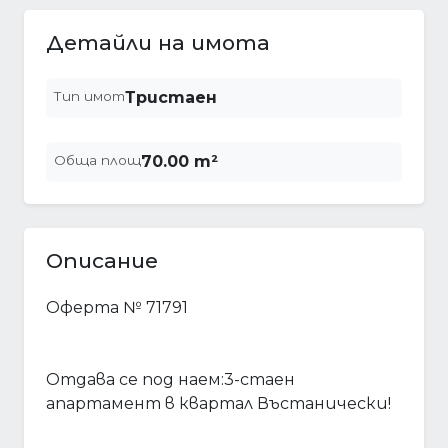
Детайли на имота
Тип имот
Тристаен
Обща площ
70.00 m²
Описание
Оферта № 71791
Отдава се под наем:3-стаен
апартамент в квартал Въстанически!