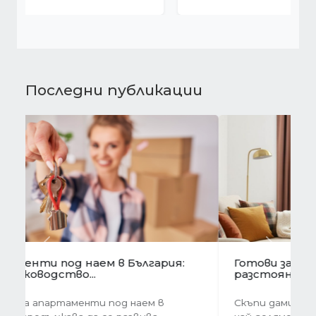
Последни публикации
Предишна
Следва
Готови завеси за хол на една ръка
разстояние
Скъпи дами, нека си признаем, че понякога