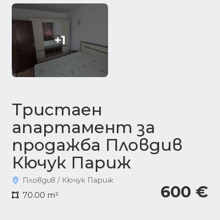
+1
Тристаен
апартамент за
продажба Пловдив
Кючук Париж
Пловдив / Кючук Париж
600 €
70.00 m²