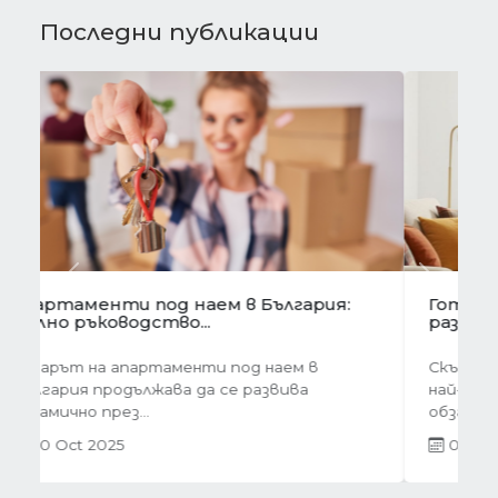
Последни публикации
Предишна
Следва
Готови завеси за хол на една ръка
разстояние
Скъпи дами, нека си признаем, че понякога
най-голямото предизвикателство в
обзавеждането...
01 Oct 2025