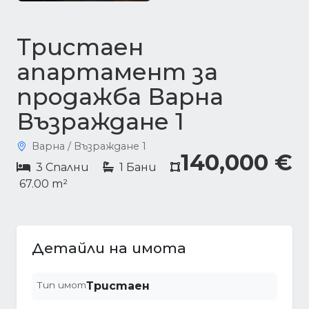
Тристаен
апартамент за
продажба Варна
Възраждане 1
Варна / Възраждане 1
140,000 €
3 Спални
1 Бани
67.00 m²
Детайли на имота
Тип имот
Тристаен