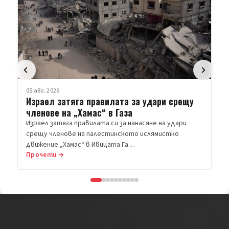
05 авг. 2026
Израел затяга правилата за удари срещу
членове на „Хамас“ в Газа
Израел затяга правилата си за нанасяне на удари
срещу членове на палестинското ислямистко
движение „Хамас“ в Ивицата Га…
Прочети →