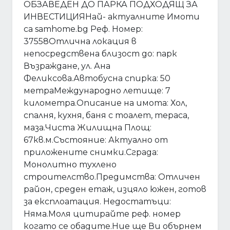
ОБЗАВЕДЕН ДО ПАРКА ПОДХОДЯЩ ЗА
ИНВЕСТИЦИЯНай- актуалните Имоти
са samhome.bg Реф. Номер:
37558Отлична локация в
непосредствена близост до: парк
Възраждане, ул. Ана
Феликсова.Автобусна спирка: 50
метраМеждународно летище: 7
километра.Описание на имота: Хол,
спалня, кухня, баня с тоалет, тераса,
маза.Чиста Жилищна Площ:
67кв.м.Състояние: Актуално от
приложените снимки.Сграда:
Монолитно тухлено
строителство.Предимства: Отличен
район, среден етаж, изцяло южен, готов
за експлоатация. Недостатъци:
Няма.Моля цитирайте реф. номер
когато се обадите.Ние ще Ви обърнем