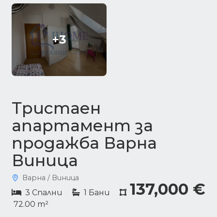
+3
Тристаен
апартамент за
продажба Варна
Виница
Варна / Виница
137,000 €
3 Спални
1 Бани
72.00 m²