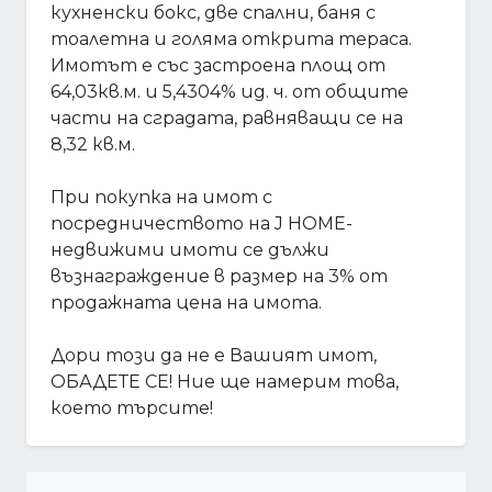
кухненски бокс, две спални, баня с
тоалетна и голяма открита тераса.
Имотът е със застроена площ от
64,03кв.м. и 5,4304% ид. ч. от общите
части на сградата, равняващи се на
8,32 кв.м.
При покупка на имот с
посредничеството на J HOME-
недвижими имоти се дължи
възнаграждение в размер на 3% от
продажната цена на имота.
Дори този да не е Вашият имот,
ОБАДЕТЕ СЕ! Ние ще намерим това,
което търсите!