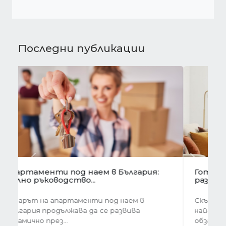
Последни публикации
Предишна
Следва
Готови завеси за хол на една ръка
разстояние
Скъпи дами, нека си признаем, че понякога
най-голямото предизвикателство в
обзавеждането...