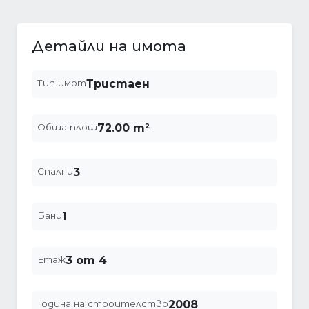
Детайли на имота
Тип имот
Тристаен
Обща площ
72.00 m²
Спални
3
Бани
1
Етаж
3 от 4
Година на строителство
2008