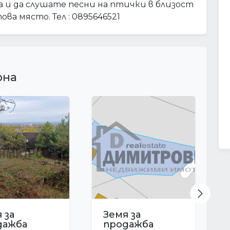
 и да слушате песни на птички в близост
ва място. Тел : 0895646521
рна
Next
 за
Земя за
дажба
продажба