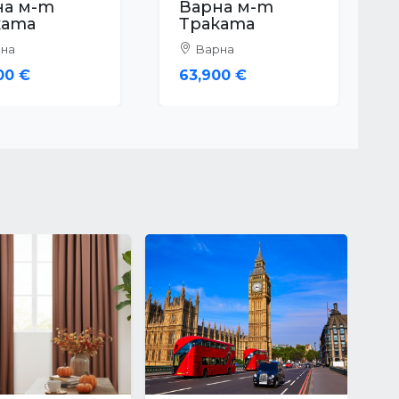
на м-т
Варна м-т
еника
Траката
на
Варна
00 €
70,000 €