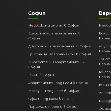
София
Вар
Недвижими имоти в София
Недви
Едностайни апартаменти в
Еднос
София
Варна
Двустайни апартаменти в София
Двуст
Варна
Тристайни апартаменти в София
Трист
Многостайни апартаменти в
Варна
София
Много
Къщи в София
Варна
Апартаменти под наем в София
Къщи 
Магазини под наем в София
Апарт
Офиси под наем в София
Магази
Парцели и терени в София
Офиси