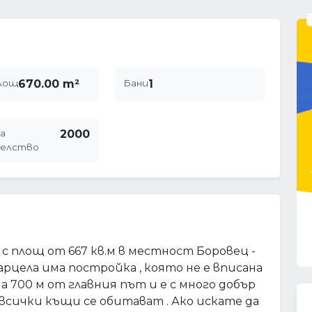
лощ
670.00 m²
Бани
1
а
2000
елство
с площ от 667 кв.м в местност Боровец -
парцела има постройка , която не е вписана
 700 м от главния път и е с много добър
 всички къщи се обитават . Ако искате да