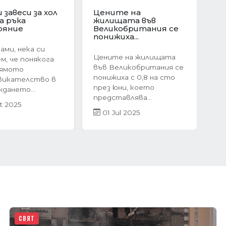
ционен скок в
Защо да изберете
е на
ново
Следваща
ата в
строителство?
я:...
Предимствата на...
оследния
Когато става въпрос
ечие на 2024
за покупка на жилище,
 жилищният
много хора
 България
инстинктивно се
невероятен...
насочват към...
r 2025
05 Mar 2025
СВЯТ