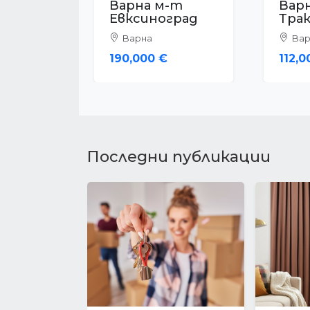
Варна м-т
Вар
Акчелар
Зел
Варна
Вар
299,000 €
65,0
Последни публикации