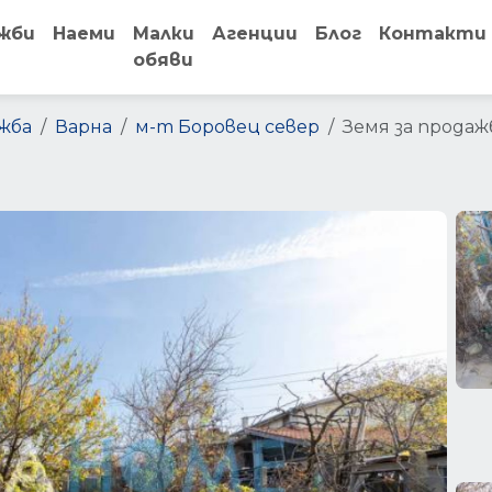
жби
Наеми
Малки
Агенции
Блог
Контакти
обяви
жба
Варна
м-т Боровец север
Земя за продаж