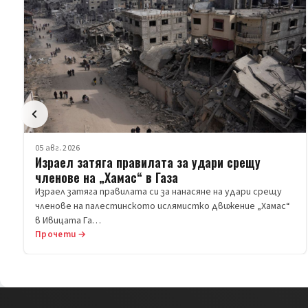
05 авг. 2026
Израел затяга правилата за удари срещу
членове на „Хамас“ в Газа
Израел затяга правилата си за нанасяне на удари срещу
членове на палестинското ислямистко движение „Хамас“
в Ивицата Га…
Прочети →