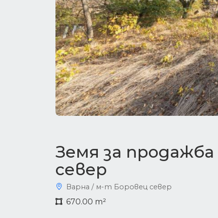
Земя за продажба
север
Варна / м-т Боровец север
670.00 m²