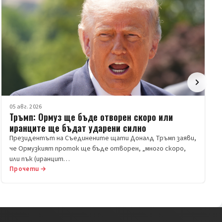
05 авг. 2026
Тръмп: Ормуз ще бъде отворен скоро или
иранците ще бъдат ударени силно
Президентът на Съединените щати Доналд Тръмп заяви,
че Ормузкият проток ще бъде отворен, „много скоро,
или пък (иранцит…
Прочети →