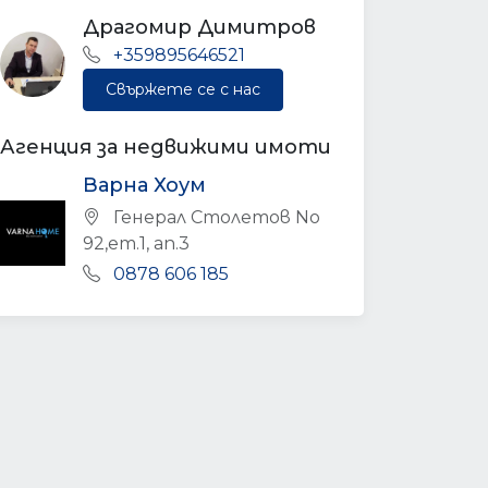
Драгомир Димитров
+359895646521
Свържете се с нас
Агенция за недвижими имоти
Варна Хоум
Генерал Столетов No
92,ет.1, ап.3
0878 606 185