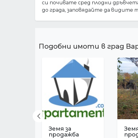
си почивате сред плодни дръвчета
до града, заповядайте да видите то
Подобни имоти в град Ва
Previous
Земя за
Земя
продажба
про