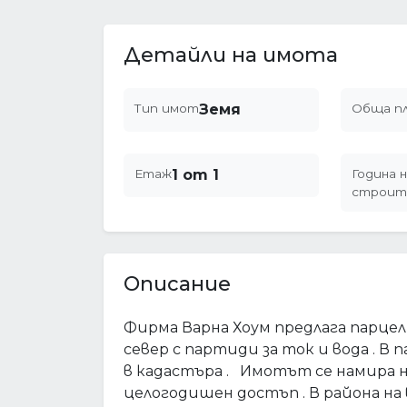
Детайли на имота
Тип имот
Земя
Обща п
Етаж
1 от 1
Година н
строит
Описание
Фирма Варна Хоум предлага парцел 
север с партиди за ток и вода . В 
в кадастъра . Имотът се намира на
целогодишен достъп . В района на