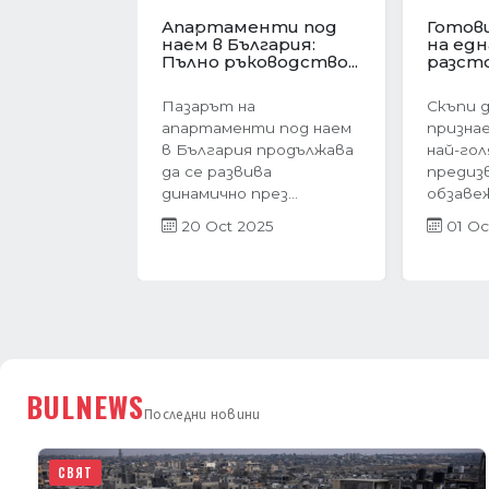
Имотният пазар във
Револю
Варна в
ценит
Предишна
навечерието на
жилищ
еврозоната....
Българи
Имотният пазар във
През п
Варна преживява
тримес
период на интензивен
година
растеж в навечерието
пазар в
на...
бележи 
27 Jun 2025
21 Ap
BULNEWS
Последни новини
СВЯТ