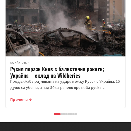
05 авг. 2026
Русия порази Киев с балистични ракети;
Украйна – склад на Wildberies
Продължава размяната на удари между Русия и Украйна. 15
души са убити, а над 50 са ранени при нова руска…
Прочети →