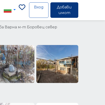
Вход
Добави
имот
ба Варна м-т Боровец север