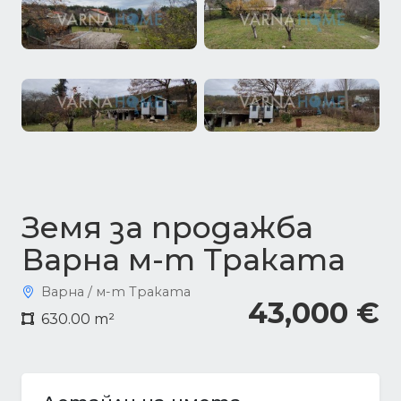
Земя за продажба
Варна м-т Траката
Варна / м-т Траката
43,000 €
630.00 m²