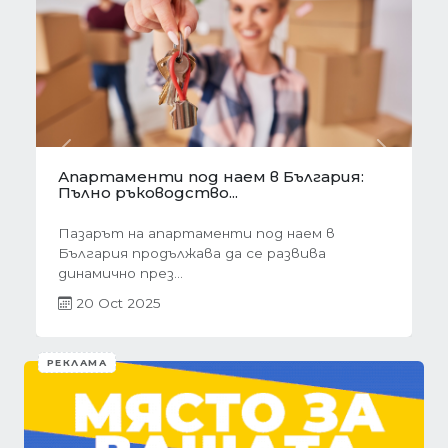
Предишна
Следва
Готови завеси за хол на една ръка
разстояние
Скъпи дами, нека си признаем, че понякога
най-голямото предизвикателство в
обзавеждането...
01 Oct 2025
РЕКЛАМА