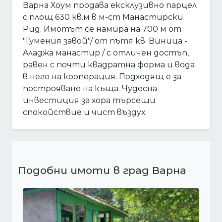
Варна Хоум продава ексклузивно парцел
с площ 630 кв.м в м-ст Манастирски
Рид. Имотът се намира на 700 м от
"Гумения завой"/ от пътя кв. Виница -
Aладжа манастир / с отличен достъп,
равен с почти квадратна форма и вода
в него на кооперация. Подходящ е за
построяване на къща. Чудесна
инвестиция за хора търсещи
спокойствие и чист въздух.
Подобни имоти в град Варна