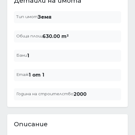
Детайли на имота
Тип имот
Земя
Обща площ
630.00 m²
Бани
1
Етаж
1 от 1
Година на строителство
2000
Описание