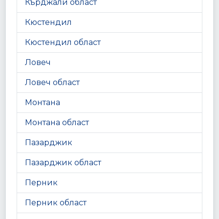
Кърджали област
Кюстендил
Кюстендил област
Ловеч
Ловеч област
Монтана
Монтана област
Пазарджик
Пазарджик област
Перник
Перник област