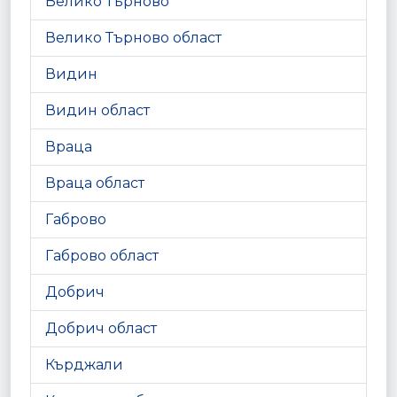
Велико Търново
Велико Търново област
Видин
Видин област
Враца
Враца област
Габрово
Габрово област
Добрич
Добрич област
Кърджали