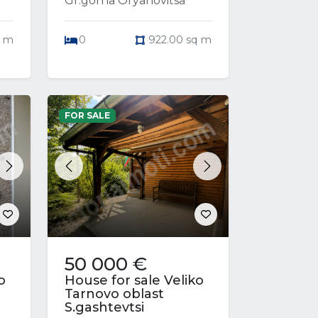
Gr.gorna Oryahovitsa
q m
0
922.00 sq m
FOR SALE
Next
Previous
Next
50 000 €
o
House for sale Veliko
Tarnovo oblast
S.gashtevtsi