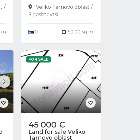
t /
Veliko Tarnovo oblast /
S.gashtevtsi
q m
0
50.00 sq m
FOR SALE
Next
45 000 €
o
Land for sale Veliko
Tarnovo oblast