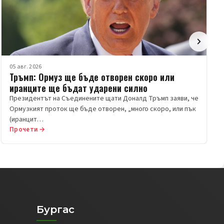
05 авг. 2026
Тръмп: Ормуз ще бъде отворен скоро или
иранците ще бъдат ударени силно
Президентът на Съединените щати Доналд Тръмп заяви, че
Ормузкият проток ще бъде отворен, „много скоро, или пък
(иранцит…
Прочети →
Бургас