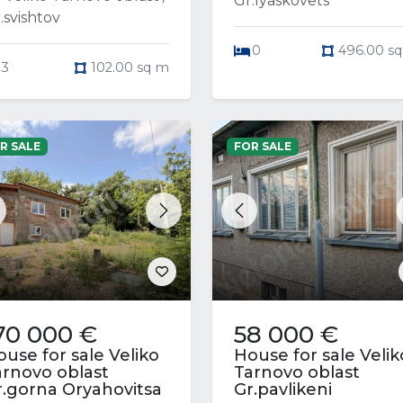
Gr.lyaskovets
.svishtov
0
496.00 s
3
102.00 sq m
R SALE
FOR SALE
revious
Next
Previous
70 000 €
58 000 €
use for sale Veliko
House for sale Velik
arnovo oblast
Tarnovo oblast
r.gorna Oryahovitsa
Gr.pavlikeni