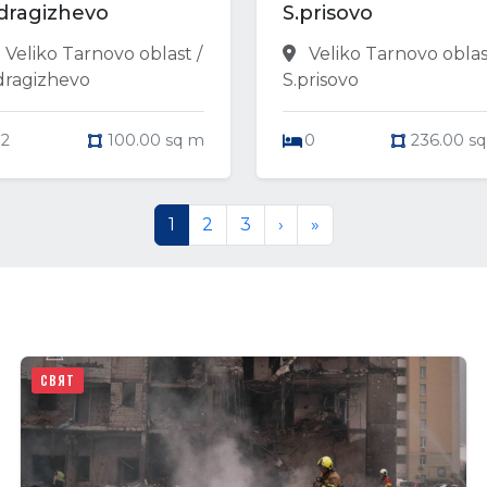
.dragizhevo
S.prisovo
Veliko Tarnovo oblast /
Veliko Tarnovo oblas
dragizhevo
S.prisovo
2
100.00 sq m
0
236.00 s
1
2
3
›
»
СВЯТ