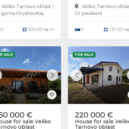
Veliko Tarnovo oblast /
Veliko Tarnovo oblas
.gorna Oryahovitsa
Gr.pavlikeni
0
500.00 sq m
0
130.00 s
R SALE
FOR SALE
revious
Next
Previous
50 000 €
220 000 €
use for sale Veliko
House for sale Velik
arnovo oblast
Tarnovo oblast