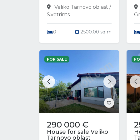
Veliko Tarnovo oblast /
S.vetrintsi
Gr
0
2500.00 sq m
FOR SALE
FO
Previous
Next
P
290 000 €
2
House for sale Veliko
Ho
Tarnovo oblast
T