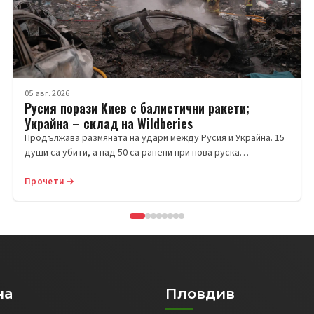
05 авг. 2026
Русия порази Киев с балистични ракети;
Украйна – склад на Wildberies
Продължава размяната на удари между Русия и Украйна. 15
души са убити, а над 50 са ранени при нова руска…
Прочети →
на
Пловдив