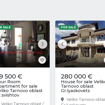
R SALE
FOR SALE
revious
Next
Previous
9 500 €
280 000 €
our Room
House for sale Velik
partment for sale
Tarnovo oblast
eliko Tarnovo oblast
Gr.lyaskovets
.svishtov
Veliko Tarnovo oblas
Veliko Tarnovo oblast /