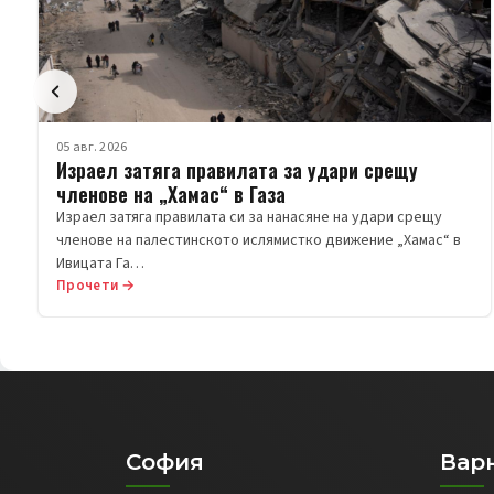
05 авг. 2026
Израел затяга правилата за удари срещу
членове на „Хамас“ в Газа
Израел затяга правилата си за нанасяне на удари срещу
членове на палестинското ислямистко движение „Хамас“ в
Ивицата Га…
Прочети →
София
Вар