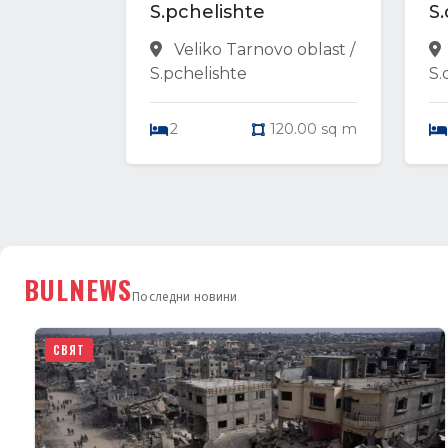
S.pchelishte
S
Veliko Tarnovo oblast /
S.pchelishte
S.
2
120.00 sq m
BULNEWS
Последни новини
СВЯТ