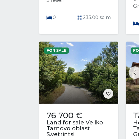
S.resen
Gr
0
233.00 sq m
FOR SALE
FO
P
76 700 €
1
Land for sale Veliko
Ho
Tarnovo oblast
T
S.vetrintsi
G