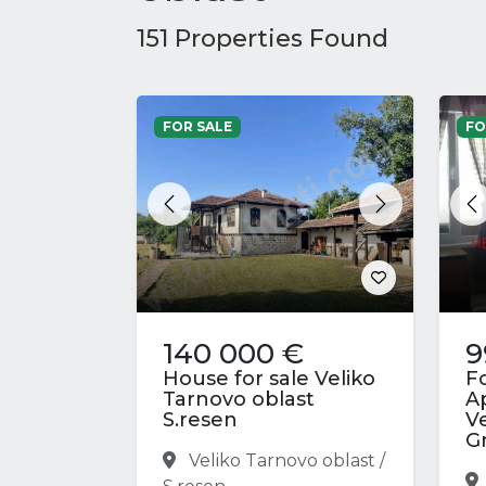
151 Properties Found
FOR SALE
FO
Previous
Next
P
140 000 €
9
House for sale Veliko
F
Tarnovo oblast
A
S.resen
V
Gr
Veliko Tarnovo oblast /