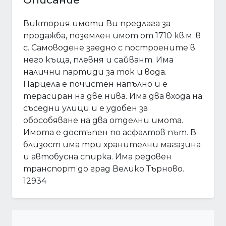
Виктория имоти Ви предлага за
продажба, поземлен имот от 1710 кв.м. в
с. Самоводене заедно с построените в
него къща, плевня и сайвант. Има
налични партиди за ток и вода.
Парцела е почистен напълно и е
терасиран на две нива. Има два входа на
съседни улици и е удобен за
обособяване на два отделни имота.
Имота е достъпен по асфалтов път. В
близост има три хранителни магазина
и автобусна спирка. Има редовен
транспорт до град Велико Търново.
12934