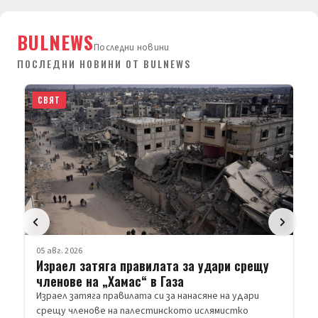
BULNEWS
Последни новини
ПОСЛЕДНИ НОВИНИ ОТ BULNEWS
СВЯТ
05 авг. 2026
Израел затяга правилата за удари срещу
членове на „Хамас“ в Газа
Израел затяга правилата си за нанасяне на удари
срещу членове на палестинското ислямистко
движение „Хамас“ в Ивицата Га…