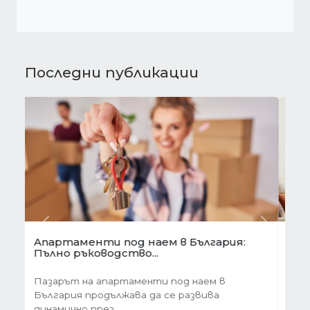
Последни публикации
Предишна
Следва
Готови завеси за хол на една ръка
разстояние
Скъпи дами, нека си признаем, че понякога
най-голямото предизвикателство в
обзавеждането...