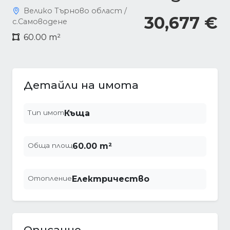
Велико Търново област /
30,677 €
с.Самоводене
60.00 m²
Детайли на имота
Тип имот
Къща
Обща площ
60.00 m²
Отопление
Електричество
Описание