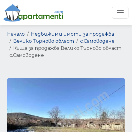
Начало
Недвижими имоти за продажба
Велико Търново област
с.Самоводене
Къща за продажба Велико Търново област
с.Самоводене