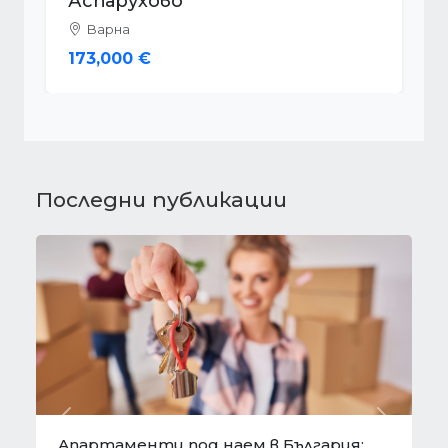
Зеленика
Варна
59,900 €
Последни публикации
Предишна
Следва
лгария:
Готови завеси за хол на една ръка