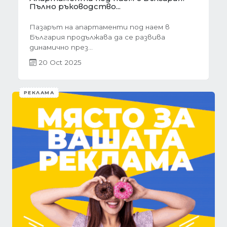
разстояние
ем в
Скъпи дами, нека си признаем, че понякога
ива
най-голямото предизвикателство в
обзавеждането...
01 Oct 2025
РЕКЛАМА