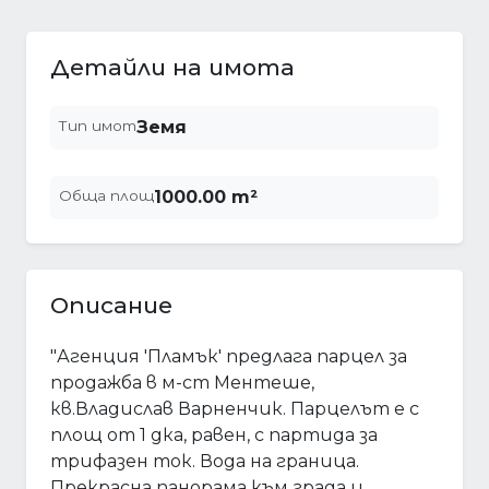
Детайли на имота
Тип имот
Земя
Обща площ
1000.00 m²
Описание
"Агенция 'Пламък' предлага парцел за
продажба в м-ст Ментеше,
кв.Владислав Варненчик. Парцелът е с
площ от 1 дка, равен, с партида за
трифазен ток. Вода на граница.
Прекрасна панорама към града и