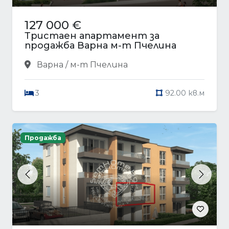
127 000 €
Тристаен апартамент за
продажба Варна м-т Пчелина
Варна / м-т Пчелина
3
92.00 кв.м
Продажба
Previous
Next