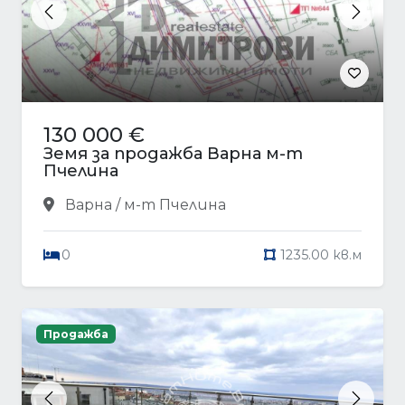
Previous
Next
130 000 €
Земя за продажба Варна м-т
Пчелина
Варна / м-т Пчелина
0
1235.00 кв.м
Продажба