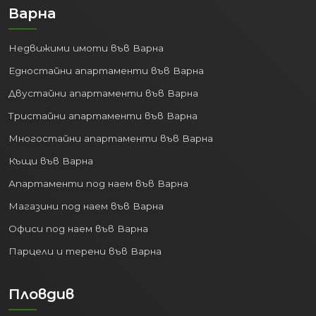
годишно.
Варна
IT и Аутсорсинг:
Градът се
утвърждава като водещ център за
Недвижими имоти във Варна
информационни технологии и
Едностайни апартаменти във Варна
изнесени бизнес услуги.
Транспорт и Логистика:
Двустайни апартаменти във Варна
Благодарение на пристанището и
Тристайни апартаменти във Варна
летището.
Многостайни апартаменти във Варна
Образование:
Няколко
университета и колежи привличат
Къщи във Варна
студенти от цялата страна и
Апартаменти под наем във Варна
чужбина.
Магазини под наем във Варна
Стабилната икономика генерира
Офиси под наем във Варна
работни места и повишава стандарта
Парцели и терени във Варна
на живот, правейки покупката на
имот
във Варна
перспективна инвестиция.
Пловдив
3. Високо качество на