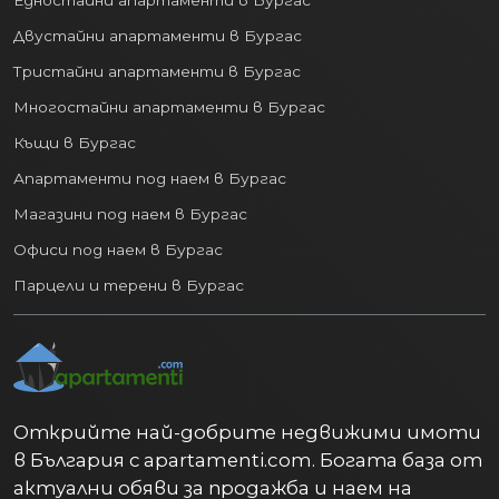
Едностайни апартаменти в Бургас
Развлечения:
Богат избор от
Двустайни апартаменти в Бургас
ресторанти, кафенета, барове,
Тристайни апартаменти в Бургас
клубове и търговски центрове.
Многостайни апартаменти в Бургас
4. Разнообразен пазар на
недвижими имоти:
Къщи в Бургас
Апартаменти под наем в Бургас
Пазарът на
недвижими имоти във
Магазини под наем в Бургас
Варна
предлага по нещо за всеки вкус и
бюджет:
Офиси под наем в Бургас
Парцели и терени в Бургас
Апартаменти:
От модерни
новопостроени комплекси с гледка
към морето до по-достъпни
жилища в утвърдени квартали.
Къщи и вили:
Както в рамките на
града, така и в спокойните
Открийте най-добрите недвижими имоти
предградия и вилни зони.
в България с apartamenti.com. Богата база от
Инвестиционни имоти:
актуални обяви за продажба и наем на