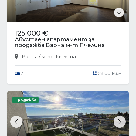
125 000 €
Двустаен апартамент за
продажба Варна м-т Пчелина
Варна / м-т Пчелина
2
58.00 кв.м
Продажба
Previous
Next