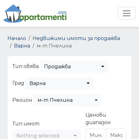
Начало
Недвижими имоти за продажба
Варна
м-т Пчелина
Тип обява
Продажба
Град
Варна
Регион
м-т Пчелина
Ценови
диапазон
Тип имот
Nothing selected