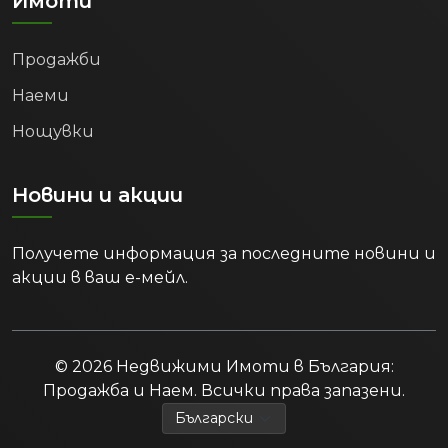
Имоти
на доход от краткосрочно отдаване
под наем на закупения имот, особено
Продажби
през летния сезон. Целогодишният
поток от студенти, бизнес пътници
Наеми
и работещи специалисти гарантира и
Нощувки
стабилно търсене за дългосрочен наем.
6. Положителни
демографски тенденции и
Новини и акции
растящо търсене на
жилища:
Получете информация за последните новини и
акции в ваш е-мейл.
Официалните статистически данни
потвърждават, че Варна и регионът
привличат все повече нови жители. В
периода между 2022 г. и 2024 г.
© 2026 Недвижими Имоти в България:
населението в областта отбелязва
Продажба и Наем. Всички права запазени.
стабилен възходящ тренд, достигайки
437 521 души в края на 2024 г. Този