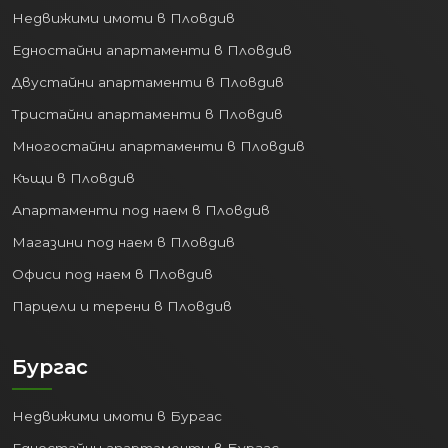
живот:
Недвижими имоти в Пловдив
Животът във Варна предлага
Едностайни апартаменти в Пловдив
перфектен баланс между динамиката
Двустайни апартаменти в Пловдив
на големия град и спокойствието на
Тристайни апартаменти в Пловдив
морския курорт:
Многостайни апартаменти в Пловдив
Природни дадености:
Красиви
Къщи в Пловдив
плажове, обширна Морска градина за
разходки и отдих, чист въздух.
Апартаменти под наем в Пловдив
Културен живот:
Театри, опера,
Магазини под наем в Пловдив
музеи, галерии, целогодишни
Офиси под наем в Пловдив
фестивали и събития.
Образование и Здравеопазване:
Парцели и терени в Пловдив
Престижни университети
(Медицински университет,
Бургас
Технически университет,
Икономически университет),
Недвижими имоти в Бургас
добри училища, модерни болници и
медицински центрове.