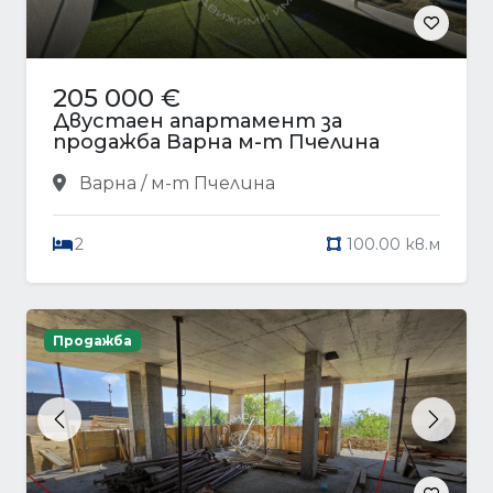
205 000 €
Двустаен апартамент за
продажба Варна м-т Пчелина
Варна / м-т Пчелина
2
100.00 кв.м
Продажба
Previous
Next