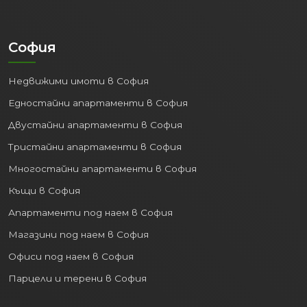
пристанище в България, важен
транспортен и логистичен
център.
София
Добре развита пътна мрежа:
Осигуряваща бърз и лесен достъп
Недвижими имоти в София
до други големи градове и курорти
в страната.
Едностайни апартаменти в София
Двустайни апартаменти в София
2. Процъфтяваща
икономика и пазар на труда:
Тристайни апартаменти в София
Многостайни апартаменти в София
Варна е важен икономически двигател
за Североизточна България. Силно
Къщи в София
развити са сектори като:
Апартаменти под наем в София
Туризъм:
Дългите плажни ивици,
Магазини под наем в София
близките курорти (Златни пясъци,
Офиси под наем в София
Св. Св. Константин и Елена) и
Парцели и терени в София
богатият културен живот
привличат милиони туристи