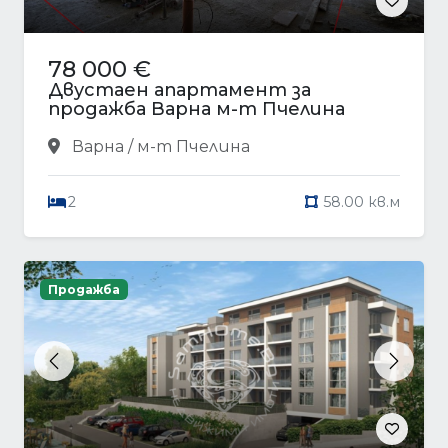
78 000 €
Двустаен апартамент за
продажба Варна м-т Пчелина
Варна / м-т Пчелина
2
58.00 кв.м
Продажба
Previous
Next