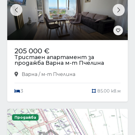
Previous
Next
205 000 €
Тристаен апартамент за
продажба Варна м-т Пчелина
Варна / м-т Пчелина
3
85.00 кв.м
Продажба