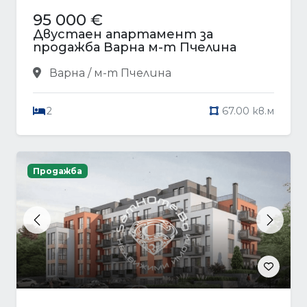
95 000 €
Двустаен апартамент за
продажба Варна м-т Пчелина
Варна / м-т Пчелина
2
67.00 кв.м
Продажба
Previous
Next