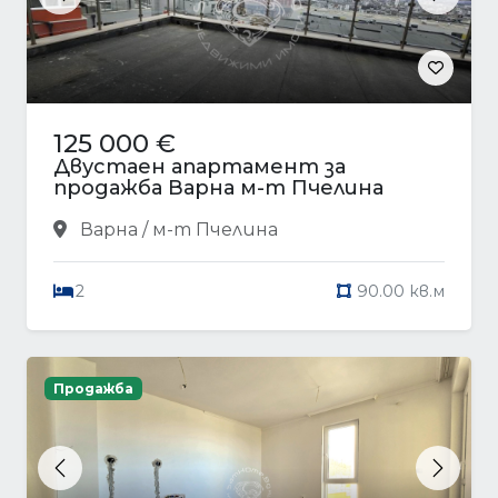
Previous
Next
125 000 €
Двустаен апартамент за
продажба Варна м-т Пчелина
Варна / м-т Пчелина
2
90.00 кв.м
Продажба
Previous
Next