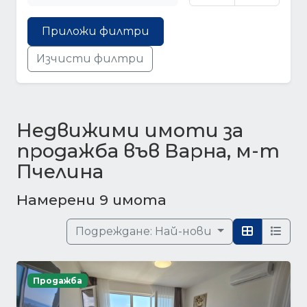
Приложи филтри
Изчисти филтри
Недвижими имоти за
продажба във Варна, м-т
Пчелина
Намерени 9 имота
Подреждане:
Най-нови
Продажба