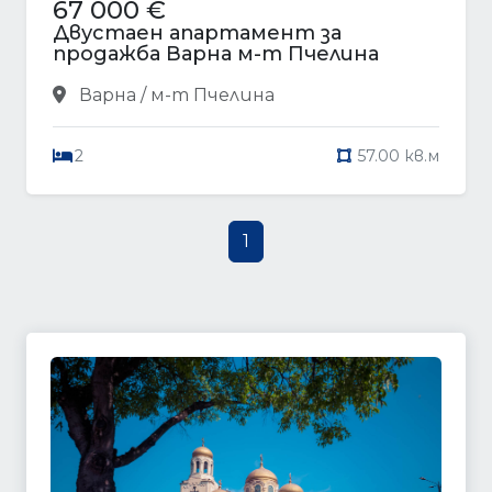
67 000 €
Двустаен апартамент за
продажба Варна м-т Пчелина
Варна / м-т Пчелина
2
57.00 кв.м
1