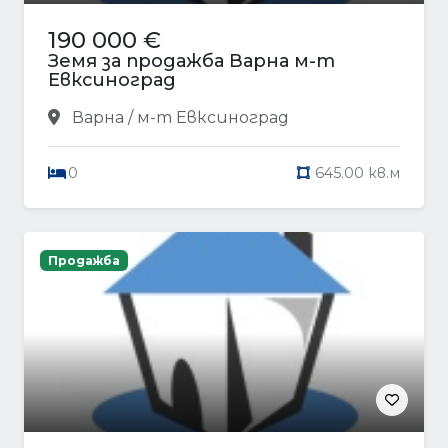
190 000 €
Земя за продажба Варна м-т
Евксиноград
Варна / м-т Евксиноград
0
645.00 кв.м
Продажба