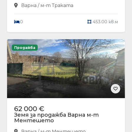
Варна / м-т Траката
0
453.00 кв.м
Продажба
62 000 €
Земя за продажба Варна м-т
Ментешето
Варна / м-т Ментешето