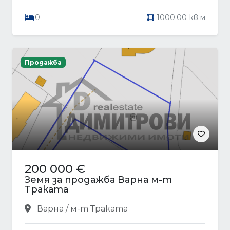
0
1000.00 кв.м
Продажба
200 000 €
Земя за продажба Варна м-т
Траката
Варна / м-т Траката