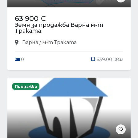
63 900 €
Земя за продажба Варна м-т
Траката
Варна / м-т Траката
0
639.00 кв.м
Продажба