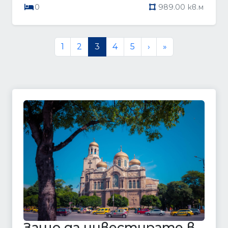
0
989.00 кв.м
1
2
3
4
5
›
»
Защо да инвестирате в