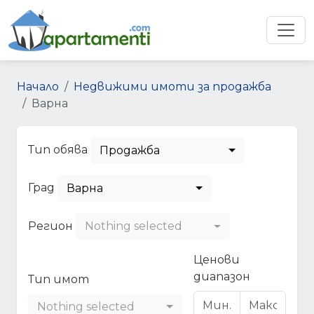
Начало
Недвижими имоти за продажба
Варна
Тип обява
Продажба
Град
Варна
Регион
Nothing selected
Ценови
диапазон
Тип имот
Nothing selected