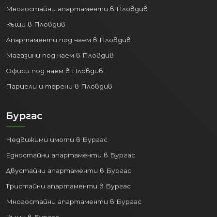
Многостайни апартаменти в Пловдив
Природни дадености:
Красиви
Къщи в Пловдив
плажове, обширна Морска градина за
разходки и отдих, чист въздух.
Апартаменти под наем в Пловдив
Културен живот:
Театри, опера,
Магазини под наем в Пловдив
музеи, галерии, целогодишни
Офиси под наем в Пловдив
фестивали и събития.
Образование и Здравеопазване:
Парцели и терени в Пловдив
Престижни университети
(Медицински университет,
Бургас
Технически университет,
Икономически университет),
Недвижими имоти в Бургас
добри училища, модерни болници и
медицински центрове.
Едностайни апартаменти в Бургас
Развлечения:
Богат избор от
Двустайни апартаменти в Бургас
ресторанти, кафенета, барове,
Тристайни апартаменти в Бургас
клубове и търговски центрове.
Многостайни апартаменти в Бургас
4. Разнообразен пазар на