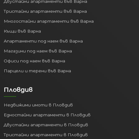
Транспорт и Логистика:
Двустайни апартаменти във Варна
Благодарение на пристанището и
Тристайни апартаменти във Варна
летището.
Многостайни апартаменти във Варна
Образование:
Няколко
университета и колежи привличат
Къщи във Варна
студенти от цялата страна и
Апартаменти под наем във Варна
чужбина.
Магазини под наем във Варна
Стабилната икономика генерира
Офиси под наем във Варна
работни места и повишава стандарта
Парцели и терени във Варна
на живот, правейки покупката на
имот
във Варна
перспективна инвестиция.
Пловдив
3. Високо качество на
живот:
Недвижими имоти в Пловдив
Животът във Варна предлага
Едностайни апартаменти в Пловдив
перфектен баланс между динамиката
Двустайни апартаменти в Пловдив
на големия град и спокойствието на
Тристайни апартаменти в Пловдив
морския курорт: