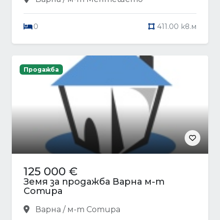
0
411.00 кв.м
Продажба
125 000 €
Земя за продажба Варна м-т
Сотира
Варна / м-т Сотира