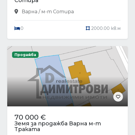
Сотира
Варна / м-т Сотира
0
2000.00 кв.м
Продажба
70 000 €
Земя за продажба Варна м-т
Траката