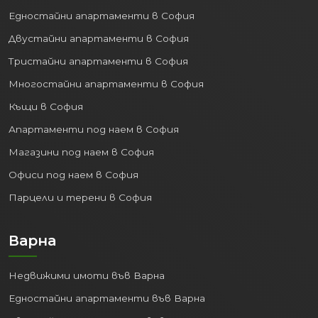
в страната.
Едностайни апартаменти в София
Двустайни апартаменти в София
2. Процъфтяваща
икономика и пазар на труда:
Тристайни апартаменти в София
Многостайни апартаменти в София
Варна е важен икономически двигател
за Североизточна България. Силно
Къщи в София
развити са сектори като:
Апартаменти под наем в София
Туризъм:
Дългите плажни ивици,
Магазини под наем в София
близките курорти (Златни пясъци,
Офиси под наем в София
Св. Св. Константин и Елена) и
Парцели и терени в София
богатият културен живот
привличат милиони туристи
годишно.
Варна
IT и Аутсорсинг:
Градът се
утвърждава като водещ център за
Недвижими имоти във Варна
информационни технологии и
Едностайни апартаменти във Варна
изнесени бизнес услуги.