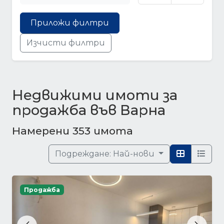
Приложи филтри
Изчисти филтри
Недвижими имоти за
продажба във Варна
Намерени 353 имота
Подреждане:
Най-нови
Продажба