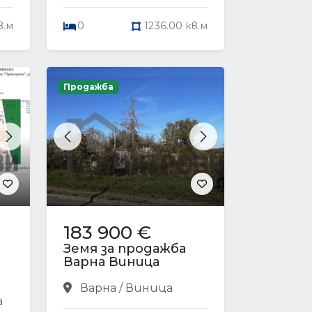
в.м
0
1236.00 кв.м
Продажба
Next
Previous
Next
183 900 €
Земя за продажба
Варна Виница
Варна / Виница
а