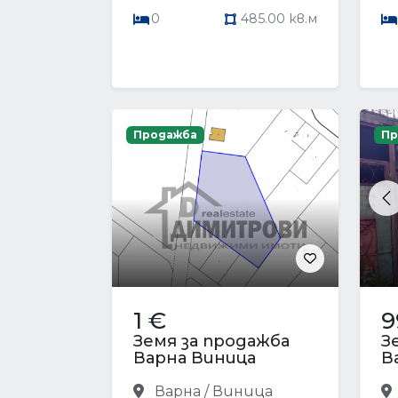
0
485.00 кв.м
Продажба
Пр
P
1 €
9
Земя за продажба
З
Варна Виница
В
Варна / Виница