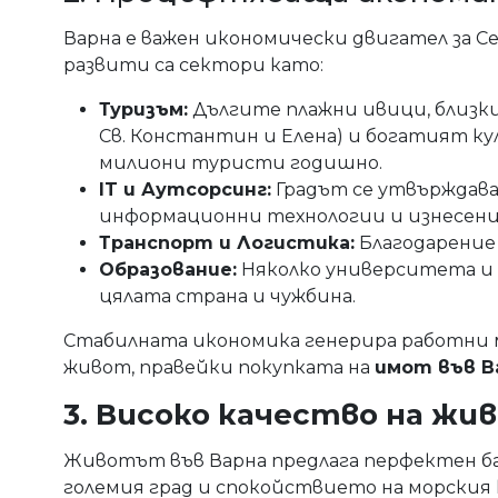
Варна е важен икономически двигател за С
развити са сектори като:
Туризъм:
Дългите плажни ивици, близки
Св. Константин и Елена) и богатият 
милиони туристи годишно.
IT и Аутсорсинг:
Градът се утвърждава
информационни технологии и изнесени 
Транспорт и Логистика:
Благодарение
Образование:
Няколко университета и
цялата страна и чужбина.
Стабилната икономика генерира работни 
живот, правейки покупката на
имот във В
3. Високо качество на жи
Животът във Варна предлага перфектен б
големия град и спокойствието на морския 