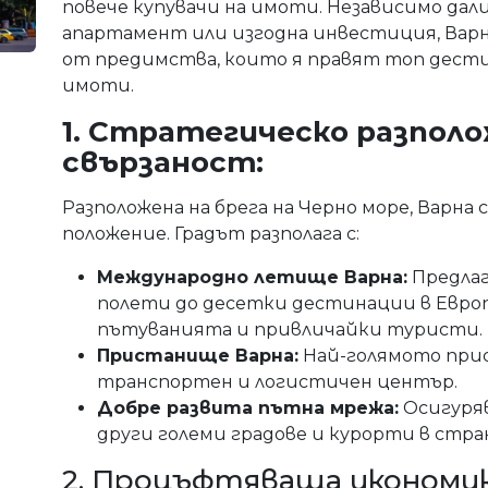
повече купувачи на имоти. Независимо дал
апартамент или изгодна инвестиция, Варн
от предимства, които я правят топ дести
имоти.
1. Стратегическо разпол
свързаност:
Разположена на брега на Черно море, Варна 
положение. Градът разполага с:
Международно летище Варна:
Предлаг
полети до десетки дестинации в Европа
пътуванията и привличайки туристи.
Пристанище Варна:
Най-голямото прис
транспортен и логистичен център.
Добре развита пътна мрежа:
Осигуряв
други големи градове и курорти в стра
2. Процъфтяваща икономика