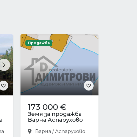
Продажба
Next
173 000 €
Земя за продажба
а
Варна Аспарухово
та
Варна / Аспарухово