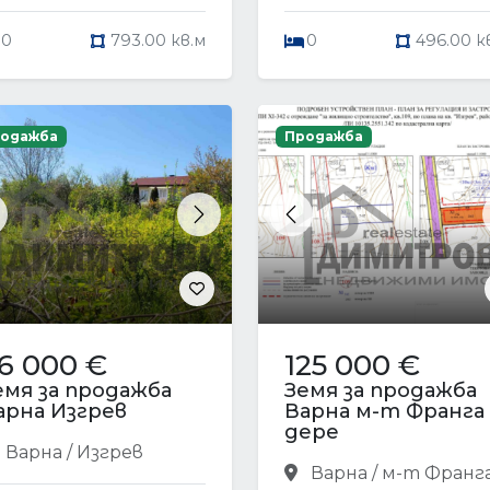
0
793.00 кв.м
0
496.00 к
одажба
Продажба
revious
Next
Previous
6 000 €
125 000 €
емя за продажба
Земя за продажба
арна Изгрев
Варна м-т Франга
дере
Варна / Изгрев
Варна / м-т Франг