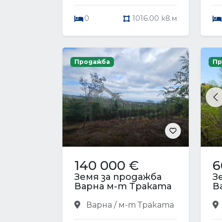
0
1016.00 кв.м
Продажба
Пр
P
140 000 €
6
Земя за продажба
З
Варна м-т Траката
В
Варна / м-т Траката