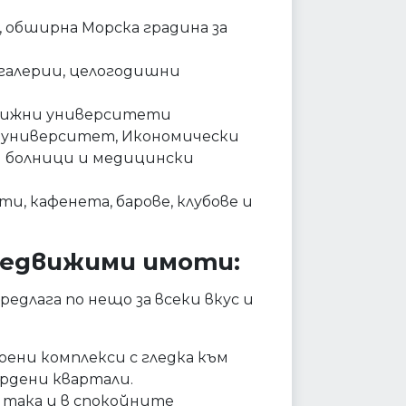
 обширна Морска градина за
, галерии, целогодишни
ижни университети
 университет, Икономически
и болници и медицински
и, кафенета, барове, клубове и
 недвижими имоти:
редлага по нещо за всеки вкус и
ени комплекси с гледка към
рдени квартали.
, така и в спокойните