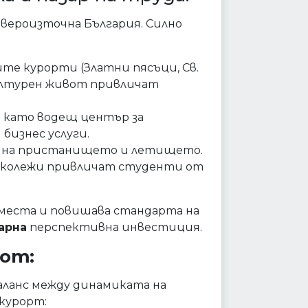
евероизточна България. Силно
те курорти (Златни пясъци, Св.
културен живот привличат
 като водещ център за
бизнес услуги.
 на пристанището и летището.
 колежи привличат студенти от
места и повишава стандарта на
арна
перспективна инвестиция.
вот:
аланс между динамиката на
курорт: