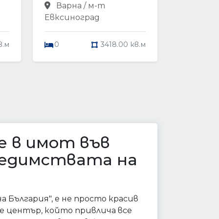
Варна / м-т
Евксиноград
в.м
0
3418.00 кв.м
 в имот във
едимствата на
а България", е не просто красив
се център, който привлича все