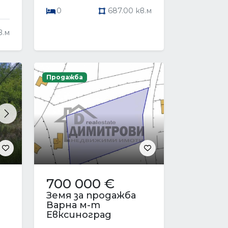
0
687.00 кв.м
в.м
Продажба
Next
700 000 €
Земя за продажба
Варна м-т
Евксиноград