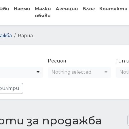
жби
Наеми
Малки
Агенции
Блог
Контакти
обяви
ажба
Варна
Регион
Тип 
Nothing selected
Not
филтри
оти за продажба