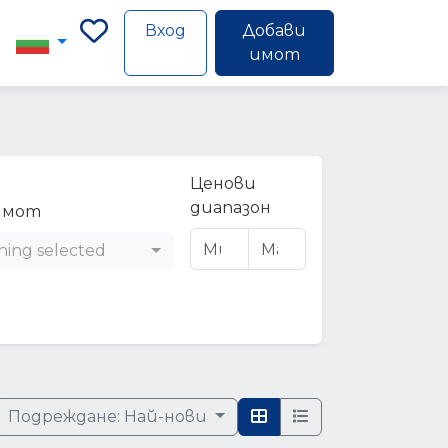
Вход
Добави
имот
Ценови
диапазон
имот
hing selected
Подреждане:
Най-нови