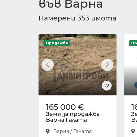
във Варна
Намерени 353 имота
Продажба
Пр
Previous
Next
165 000 €
1
Земя за продажба
З
Варна Галата
В
Варна / Галата