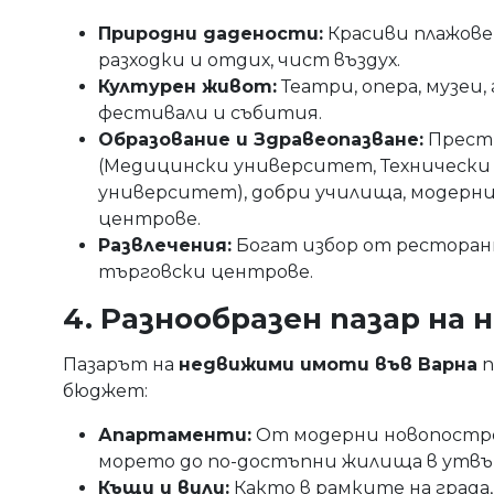
Природни дадености:
Красиви плажове,
разходки и отдих, чист въздух.
Културен живот:
Театри, опера, музеи
фестивали и събития.
Образование и Здравеопазване:
Прест
(Медицински университет, Технически
университет), добри училища, модерн
центрове.
Развлечения:
Богат избор от ресторант
търговски центрове.
4. Разнообразен пазар на
Пазарът на
недвижими имоти във Варна
п
бюджет:
Апартаменти:
От модерни новопостро
морето до по-достъпни жилища в утвъ
Къщи и вили:
Както в рамките на града