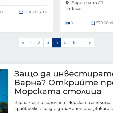
Варна / м-т Св.
Никола
0
1200.00 кв.м
0
579.00 к
«
‹
2
3
4
5
6
›
»
Защо да инвестирате
Варна? Открийте пр
Морската столица
Варна, често наричана "Морската столица н
крайбрежен град, а динамичен и развиващ 