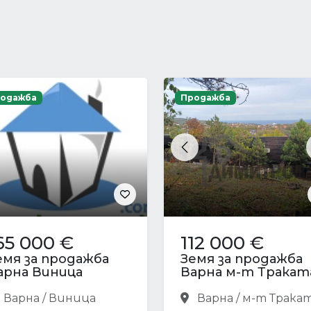
одажба
Продажба
Previous
65 000 €
112 000 €
емя за продажба
Земя за продажба
арна Виница
Варна м-т Тракат
Варна / Виница
Варна / м-т Трака