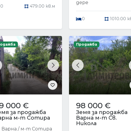
дере
0
479.00 кв.м
0
1010.00 к
одажба
Продажба
revious
Next
Previous
9 000 €
98 000 €
емя за продажба
Земя за продажба
арна м-т Сотира
Варна м-т Св.
Никола
Варна / м-т Сотира