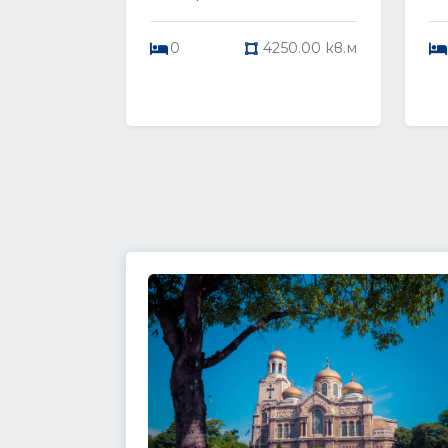
0
4250.00 кв.м