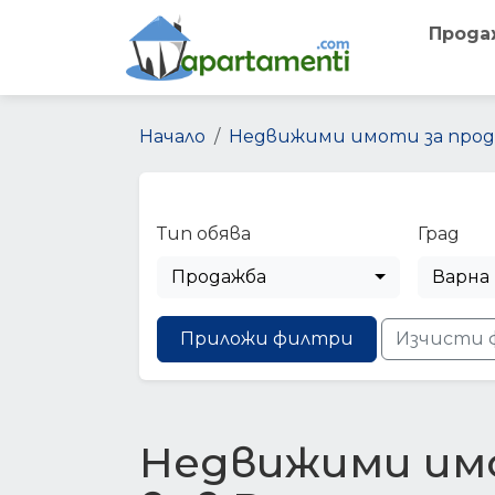
Прода
Начало
Недвижими имоти за прод
Тип обява
Град
Продажба
Варна
Приложи филтри
Изчисти 
Недвижими им