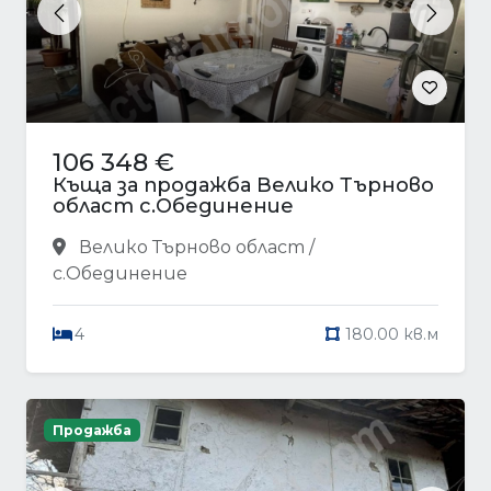
Previous
Next
106 348 €
Къща за продажба Велико Търново
област с.Обединение
Велико Търново област /
с.Обединение
4
180.00 кв.м
Продажба