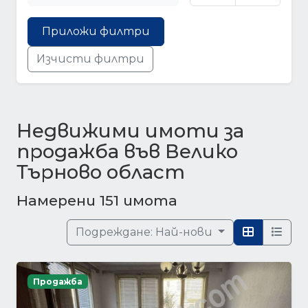
Приложи филтри
Изчисти филтри
Недвижими имоти за
продажба във Велико
Търново област
Намерени 151 имота
Подреждане:
Най-нови
Продажба