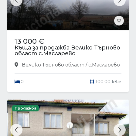
Previous
Next
13 000 €
Къща за продажба Велико Търново
област с.Масларево
Велико Търново област / с.Масларево
0
100.00 кв.м
Продажба
Previous
Next