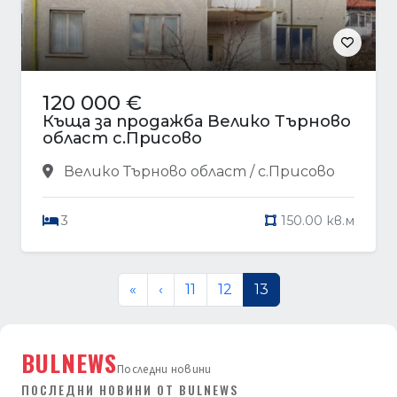
120 000 €
Къща за продажба Велико Търново
област с.Присово
Велико Търново област / с.Присово
3
150.00 кв.м
«
‹
11
12
13
BULNEWS
Последни новини
ПОСЛЕДНИ НОВИНИ ОТ BULNEWS