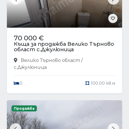
Previous
Next
70 000 €
Къща за продажба Велико Търново
област с.Джулюница
Велико Търново област /
с.Джулюница
0
100.00 кв.м
Продажба