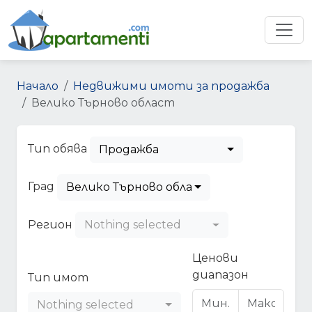
Начало
Недвижими имоти за продажба
Велико Търново област
Тип обява
Продажба
Град
Велико Търново област
Регион
Nothing selected
Ценови
диапазон
Тип имот
Nothing selected