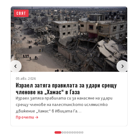
СВЯТ
05 авг. 2026
Израел затяга правилата за удари срещу
членове на „Хамас“ в Газа
Израел затяга правилата си за нанасяне на удари
срещу членове на палестинското ислямистко
движение „Хамас“ в Ивицата Га…
Прочети →