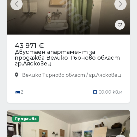
Previous
Next
43 971 €
Двустаен апартамент за
продажба Велико Търново област
гр.Лясковец
Велико Търново област / гр.Лясковец
2
60.00 кв.м
Продажба